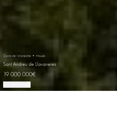
Costa del Maresme • House
Sant Andreu de Llavaneres
19 000 000€
ALL PHOTOS
House
8
8
Sant Andreu de Llavaneres
PROPERTY TYPE
BEDROOMS
BATHROOMS
LOCATION